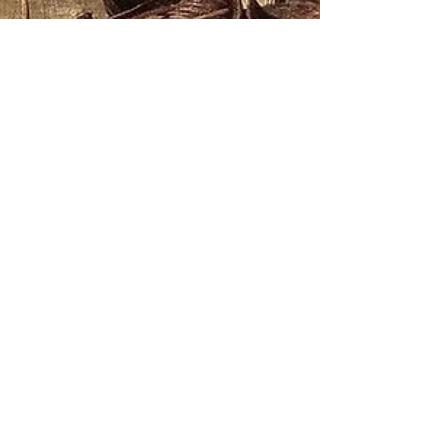
Máire Brüning
25. Sept. 2018
1 Min. Lesezeit
Autorenleben
Der Schatz des Venezianers