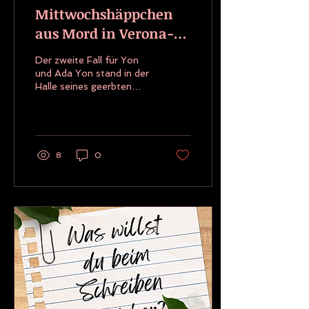
Mittwochshäppchen
aus Mord in Verona-
Todesengel
Der zweite Fall für Yon
und Ada Yon stand in der
Halle seines geerbten
Gutshauses und starrte
zu dem Loch im roten
Ziegeldach hinauf und...
8
0