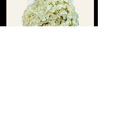
24. Sept. 2022
∙
1
Min.
Gartenimpressionen
2022
#Gartenliebe #Sommer
#Autorenleben