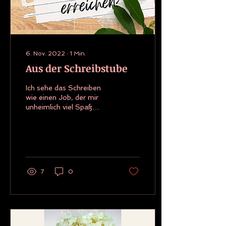
6. Nov. 2022
∙
1
Min.
Aus der Schreibstube
Ich sehe das Schreiben
wie einen Job, der mir
unheimlich viel Spaß
macht. Am liebsten würde
ich ausschließlich damit
meine Brötchen...
7
0